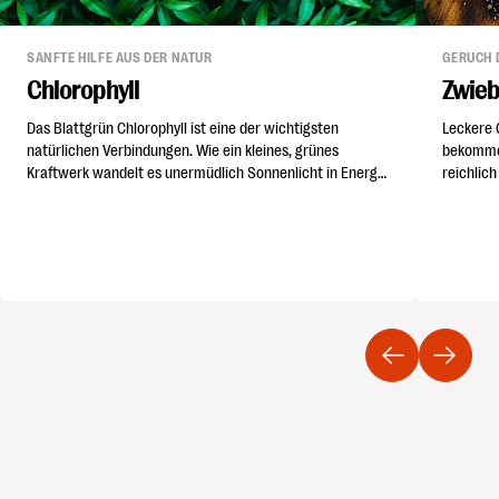
SANFTE HILFE AUS DER NATUR
GERUCH 
Chlorophyll
Zwieb
Das Blattgrün Chlorophyll ist eine der wichtigsten
Leckere 
natürlichen Verbindungen. Wie ein kleines, grünes
bekomme
Kraftwerk wandelt es unermüdlich Sonnenlicht in Energie
reichlic
um. Dieser Stoffwechsel bei den Pflanzen wird
berühmt 
Fotosynthese genannt.
Mundgeru