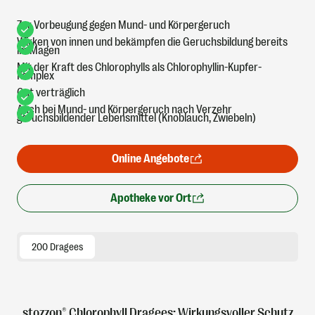
Zur Vorbeugung gegen Mund- und Körpergeruch
Wirken von innen und bekämpfen die Geruchsbildung bereits
im Magen
Mit der Kraft des Chlorophylls als Chlorophyllin-Kupfer-
Komplex
Gut verträglich
Auch bei Mund- und Körpergeruch nach Verzehr
geruchsbildender Lebensmittel (Knoblauch, Zwiebeln)
Online Angebote
Apotheke vor Ort
200 Dragees
stozzon® Chlorophyll Dragees: Wirkungsvoller Schutz